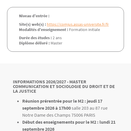
Niveau d’entrée :
Site(s) web(s) :
https://comjus.assas-universite.fr/fr
Modalités d’enseignement :
Formation initiale
Durée des études :
2 ans
Diplôme délivré :
Master
Bloc(s) libre(s)
Texte
TITRE
INFORMATIONS 2026/2027 - MASTER
COMMUNICATION ET SOCIOLOGIE DU DROIT ET DE
LA JUSTICE
Texte
Réunion prérentrée pour le M2 : jeudi 17
septembre 2026 à 17h00
salle 203 au 87 rue
Notre Dame des Champs 75006 PARIS
Début des enseignements pour le M2 : lundi 21
septembre 2026