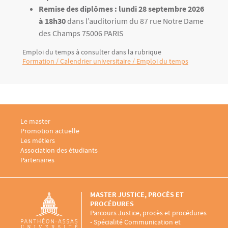
Remise des diplômes : lundi 28 septembre 2026
à 18h30
dans l’auditorium du 87 rue Notre Dame
des Champs 75006 PARIS
Emploi du temps à consulter dans la rubrique
Formation / Calendrier universitaire / Emploi du temps
Menu footer M2 Communication, sociologie du droit et de la justice 1
Le master
Menu footer M2 Communication, sociologie du droit et de la justice 2
Promotion actuelle
Menu footer M2 Communication, sociologie du droit et de la justice 3
Les métiers
Menu footer M2 Communication, sociologie du droit et de la justice 4
Association des étudiants
Menu footer M2 Communication, sociologie du droit et de la justice 5
Partenaires
MASTER JUSTICE, PROCÈS ET
PROCÉDURES
Parcours Justice, procès et procédures
- Spécialité Communication et